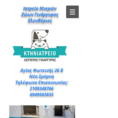
Ιατρείο Μικρών
Ζώων Γινάργυρος
Ελευθέριος
Αγίας Φωτεινής 26 Β
Νέα Σμύρνη
Τηλέφωνα Επικοινωνίας:
2109348766
6949503835