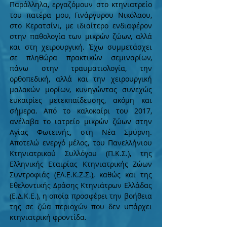
Παράλληλα, εργαζόμουν στο κτηνιατρείο
του πατέρα μου, Γινάργυρου Νικόλαου,
στο Κερατσίνι, με ιδιαίτερο ενδιαφέρον
στην παθολογία των μικρών ζώων, αλλά
και στη χειρουργική. Έχω συμμετάσχει
σε πληθώρα πρακτικών σεμιναρίων,
πάνω στην τραυματιολογία, την
ορθοπεδική, αλλά και την χειρουργική
μαλακών μορίων, κυνηγώντας συνεχώς
ευκαιρίες μετεκπαίδευσης, ακόμη και
σήμερα. Από το καλοκαίρι του 2017,
ανέλαβα το ιατρείο μικρών ζώων στην
Αγίας Φωτεινής, στη Νέα Σμύρνη.
Αποτελώ ενεργό μέλος, του Πανελλήνιου
Κτηνιατρικού Συλλόγου (Π.Κ.Σ.), της
Ελληνικής Εταιρίας Κτηνιατρικής Ζώων
Συντροφιάς (ΕΛ.Ε.Κ.Ζ.Σ.), καθώς και της
Εθελοντικής Δράσης Κτηνιάτρων Ελλάδας
(Ε.Δ.Κ.Ε.), η οποία προσφέρει την βοήθεια
της σε ζώα περιοχών που δεν υπάρχει
κτηνιατρική φροντίδα.