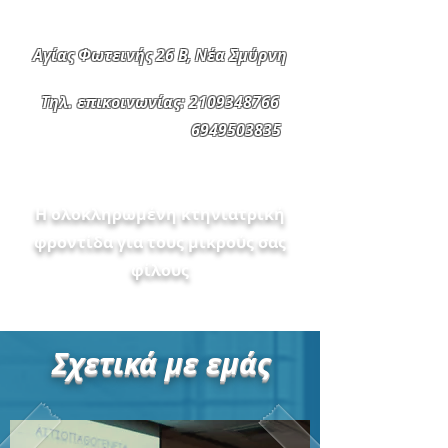
Αγίας Φωτεινής 26 Β, Νέα Σμύρνη
Τηλ. επικοινωνίας:
2109348766
6949503835
Η ολοκληρωμένη κτηνιατρική
φροντίδα για τους μικρούς σας
φίλους
Σχετικά με εμάς