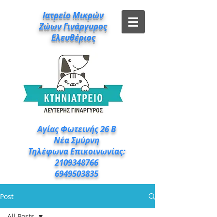
Ιατρείο Μικρών
Ζώων Γινάργυρος
Ελευθέριος
Αγίας Φωτεινής 26 Β
Νέα Σμύρνη
Τηλέφωνα Επικοινωνίας:
2109348766
6949503835
Post
All Posts