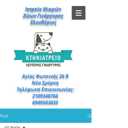
Ιατρείο Μικρών
Ζώων Γινάργυρος
Ελευθέριος
Αγίας Φωτεινής 26 Β
Νέα Σμύρνη
Τηλέφωνα Επικοινωνίας:
2109348766
6949503835
Post
All Posts