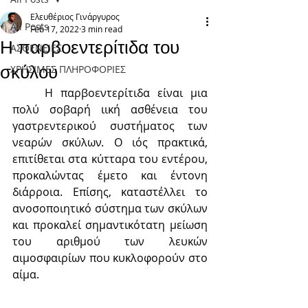
Ελευθέριος Γινάργυρος
All Posts
Feb 17, 2022
3 min read
Η παρβοεντερίτιδα του
ΑΣΘΕΝΕΙΕΣ
σκύλου
ΧΡΗΣΙΜΕΣ ΠΛΗΡΟΦΟΡΙΕΣ
	Η παρβοεντερίτιδα είναι μια 
πολύ σοβαρή ιική ασθένεια του 
γαστρεντερικού συστήματος των 
νεαρών σκύλων. Ο ιός πρακτικά, 
επιτίθεται στα κύτταρα του εντέρου, 
προκαλώντας έμετο και έντονη 
διάρροια. Επίσης, καταστέλλει το 
ανοσοποιητικό σύστημα των σκύλων 
και προκαλεί σημαντικότατη μείωση 
του αριθμού των λευκών 
αιμοσφαιρίων που κυκλοφορούν στο 
αίμα.