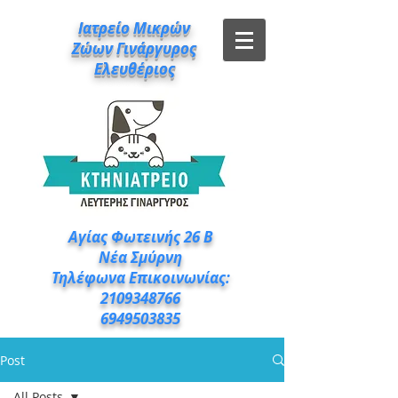
Ιατρείο Μικρών
Ζώων Γινάργυρος
Ελευθέριος
Αγίας Φωτεινής 26 Β
Νέα Σμύρνη
Τηλέφωνα Επικοινωνίας:
2109348766
6949503835
Post
All Posts