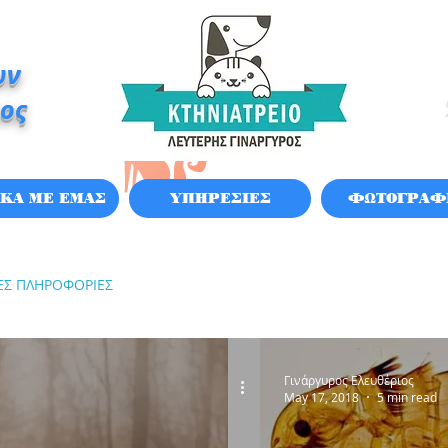
ων
ιος
ΙΚΑ ΜΕ ΕΜΑΣ
ΥΠΗΡΕΣΙΕΣ
ΦΩΤΟΓΡΑΦ
ΕΣ ΠΛΗΡΟΦΟΡΙΕΣ
Γινάργυρος Ελευθέριος
May 17, 2018
5 min read