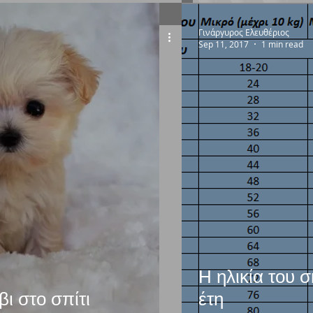
Γινάργυρος Ελευθέριος
Sep 11, 2017
1 min read
Η ηλικία του 
ι στο σπίτι
έτη