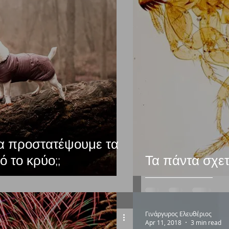
α προστατέψουμε τα
ό το κρύο;;
Τα πάντα σχετ
Γινάργυρος Ελευθέριος
Apr 11, 2018
3 min read